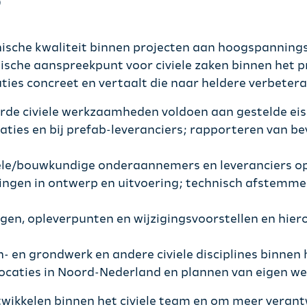
?
hnische kwaliteit binnen projecten aan hoogspannings
nische aanspreekpunt voor civiele zaken binnen het pr
ies concreet en vertaalt die naar heldere verbetera
rde civiele werkzaamheden voldoen aan gestelde eise
caties en bij prefab-leveranciers; rapporteren van b
ele/bouwkundige onderaannemers en leveranciers op 
ingen in ontwerp en uitvoering; technisch afstemmen
ngen, opleverpunten en wijzigingsvoorstellen en hi
- en grondwerk en andere civiele disciplines binnen h
locaties in Noord-Nederland en plannen van eigen we
ntwikkelen binnen het civiele team en om meer veran