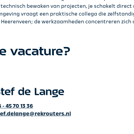
technisch bewaken van projecten, je schakelt direct m
eving vraagt een praktische collega die zelfstandig
s Heerenveen; de werkzaamheden concentreren zich 
e vacature?
tef de Lange
 - 45 70 13 36
tef.delange@rekrouters.nl