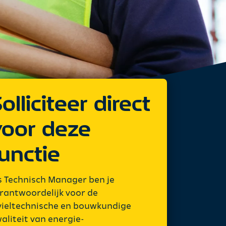
olliciteer direct
voor deze
unctie
s Technisch Manager ben je
rantwoordelijk voor de
vieltechnische en bouwkundige
aliteit van energie-