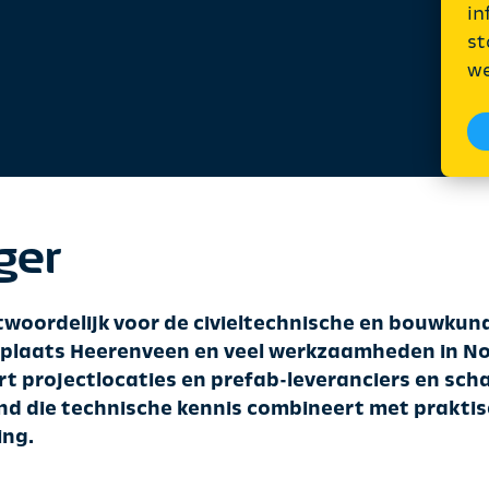
in
st
we
ger
woordelijk voor de civieltechnische en bouwkund
dplaats Heerenveen en veel werkzaamheden in No
t projectlocaties en prefab-leveranciers en sch
d die technische kennis combineert met praktis
ing.