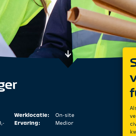
S
ger
f
Al
Werklocatie:
On-site
ve
,-
Ervaring:
Medior
ci
kw