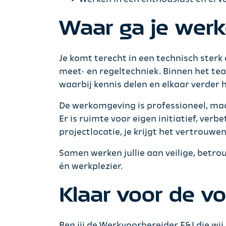
Waar ga je wer
Je komt terecht in een technisch ster
meet- en regeltechniek. Binnen het t
waarbij kennis delen en elkaar verder 
De werkomgeving is professioneel, maa
Er is ruimte voor eigen initiatief, ver
projectlocatie, je krijgt het vertrouwe
Samen werken jullie aan veilige, betro
én werkplezier.
Klaar voor de v
Ben jij de Werkvoorbereider E&I die wi