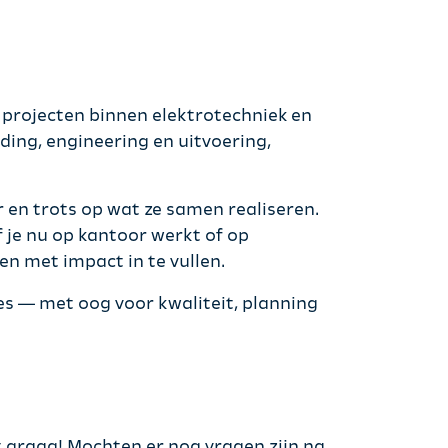
 projecten binnen elektrotechniek en
ng, engineering en uitvoering,
 en trots op wat ze samen realiseren.
f je nu op kantoor werkt of op
en met impact in te vullen.
es — met oog voor kwaliteit, planning
t graag! Mochten er nog vragen zijn na