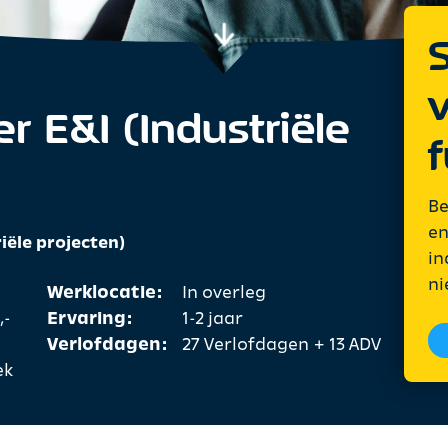
S
 E&I (Industriële
f
Be
en
iële projecten)
in
ni
Werklocatie:
In overleg
,-
Ervaring:
1-2 jaar
Verlofdagen:
27 Verlofdagen + 13 ADV
ek