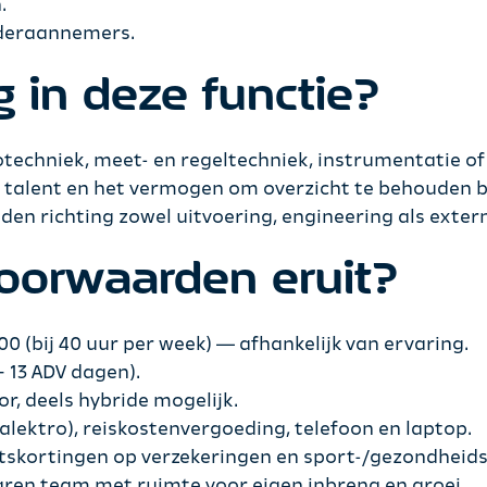
.
nderaannemers.
 in deze functie?
otechniek, meet- en regeltechniek, instrumentatie of 
h talent en het vermogen om overzicht te behouden b
 richting zowel uitvoering, engineering als extern
oorwaarden eruit?
0 (bij 40 uur per week) — afhankelijk van ervaring.
+ 13 ADV dagen).
or, deels hybride mogelijk.
lektro), reiskostenvergoeding, telefoon en laptop.
eitskortingen op verzekeringen en sport-/gezondheidsi
aren team met ruimte voor eigen inbreng en groei.