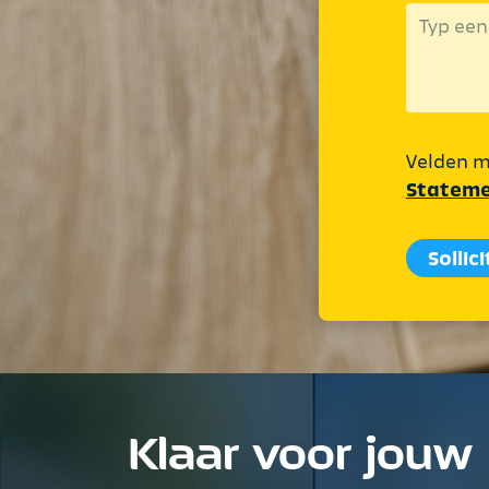
Velden me
Statem
Sollic
Klaar voor jouw