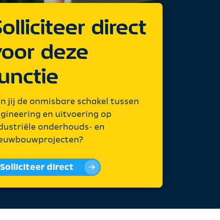
olliciteer direct
voor deze
unctie
n jij de onmisbare schakel tussen
gineering en uitvoering op
dustriële onderhouds- en
euwbouwprojecten?
Solliciteer direct