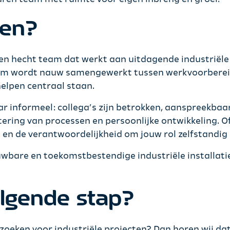
ken?
k en hecht team dat werkt aan uitdagende industriële
eam wordt nauw samengewerkt tussen werkvoorbereidi
helpen centraal staan.
r informeel: collega’s zijn betrokken, aanspreekbaar
betering van processen en persoonlijke ontwikkeling. O
n en de verantwoordelijkheid om jouw rol zelfstandig 
uwbare en toekomstbestendige industriële installati
olgende stap?
j zoeken voor industriële projecten? Dan horen wij da