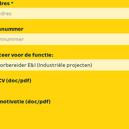
res *
onnummer
iteer voor de functie:
CV (doc/pdf)
motivatie (doc/pdf)