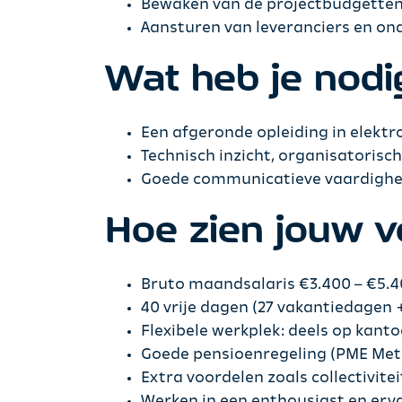
Bewaken van de projectbudgetten
Aansturen van leveranciers en o
Wat heb je nodig
Een afgeronde opleiding in elektr
Technisch inzicht, organisatorisc
Goede communicatieve vaardigheden
Hoe zien jouw v
Bruto maandsalaris €3.400 – €5.40
40 vrije dagen (27 vakantiedagen 
Flexibele werkplek: deels op kanto
Goede pensioenregeling (PME Meta
Extra voordelen zoals collectivit
Werken in een enthousiast en erv