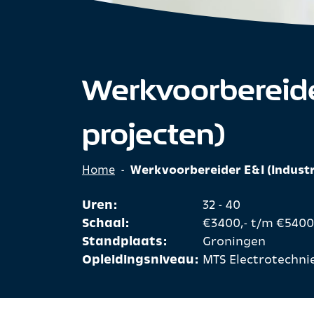
Werkvoorbereider
projecten)
Home
-
Werkvoorbereider E&I (Industr
Uren:
32 - 40
Schaal:
€3400,- t/m €5400
Standplaats:
Groningen
Opleidingsniveau:
MTS Electrotechni