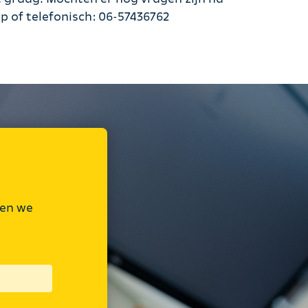
p of telefonisch: 06-57436762
 en we